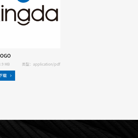
OGO
9 MB
类型：application/pdf
下载