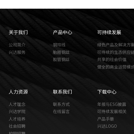
关于我们
产品中心
可持续发展
公司简介
钢帘线
绿色产品及解决方
兴达服务
胎圈钢丝
可持续的生态供应
胶管钢丝
共享的社会价值
健全的商业运营模
人力资源
联系我们
下载中心
人才理念
联系方式
年报与ESG披露
兴达学院
在线留言
可持续发展相关
人才培养
产品手册
社会招聘
兴达LOGO
校园招聘